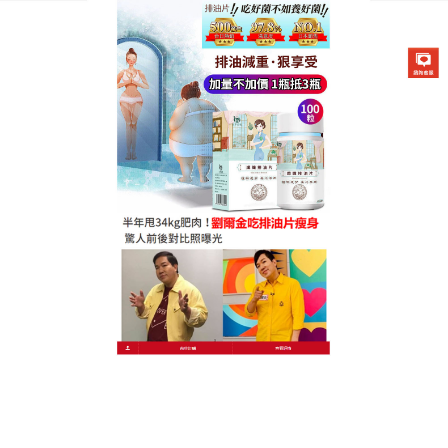
德國卡油纖纖燃脂排油片專賣店
懶人瘦身神器可以協助體內燃
燒代謝，幫助維持健康體態
夏天到了還在為肚子上肥滋滋的油煩惱嗎？
懶人瘦身
神器
的草本植物發酵的精華成分能加速腸胃蠕動和生
長激素分泌，幫助排除宿便垃圾、降低熱量、燃燒脂
肪，讓你健健康康地瘦下來，懶人瘦身神器能強力分
解體內脂肪，並將這些肥胖油脂快速排出體外，且不
會對身體有任何副作用，達到健康減重的完美效果；
這種利用攝取好油、來驅除體內壞油的瘦身方式。