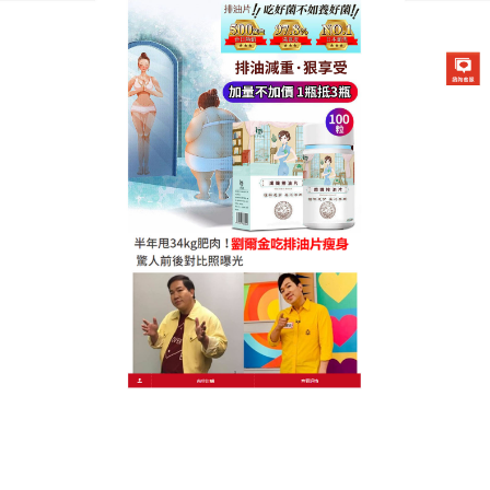
德國卡油纖纖燃脂排油片專賣店
月份:
2023 年 8 月
懶人瘦身食品可以消除水腫，
清熱解毒
初夏女人如何瘦腰擁有迷人水蛇腰？
懶人瘦身食品
添
加了維他命A、C、E的西梅汁，能增强抵抗力之餘，
還有助維持眼睛健康，至於加入鈣及葉酸的西梅汁更