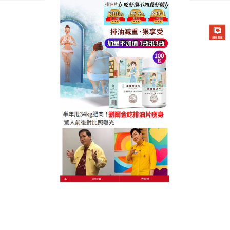
德國卡油纖纖燃脂排油片專賣店
懶人燃脂排油片使身體內的膽
固醇加速排出體外，從而達到
减肥的效果
夏天天氣悶熱，相信多數人或多或少都有水腫的問
題，
懶人燃脂排油片
的主要成份有决明子茶、烏龍
茶、大麥、杜仲葉、玄米、魚腥草、茶花、吉姆奈
瑪、甘草等，能够促進腸道蠕動，加速身體內肺部的
排出，能够降低血壓、降低血脂，懶人燃脂排油片對
於過多的膽固醇也有一定的排除作用，從而達到减肥