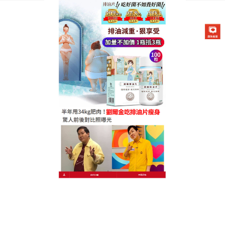
德國卡油纖纖燃脂排油片專賣店
月份:
2024 年 3 月
瘦腿瘦肚子神器改善腸道，幫
助改善易發胖的酸性體質
夜裡總是無法抵擋各種美食、宵夜的誘惑，讓減肥變
得困難重重，
瘦腿瘦肚子神器
是含有野生植物、生薑
等100種以上發酵精華，並配合酵母多肽製成的保健食