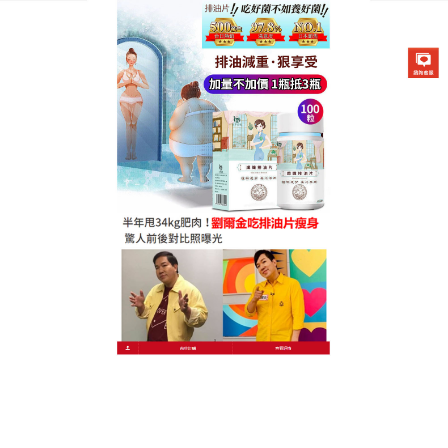
德國卡油纖纖燃脂排油片專賣店
懶人燃脂排油片
在這個以瘦為美的時代，不少女性每天都在為身體上
搖擺的贅肉而煩惱，
懶人燃脂排油片
的原理就是控制
糖分吸收，减少熱量堆積，降低脂肪在體內的蓄積
量，消耗每日體內多餘的油分，有助於燃燒多餘的脂
肪，讓你局部肌肉勻稱，幫助你保持良好的身材，推
薦是健康、安全、有效的減肥選擇，
懶人燃脂排油片
的活性成分來自於多種純天然植物萃取，除了瘦身之
外還有滋養、修復、養膚、防護的效果，能够完美地
塑造你小蠻腰，展現出你的好身材，讓每位女性得以