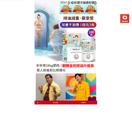
德國卡油纖纖燃脂排油片專賣店
月份:
2026 年 6 月
擺脫沉重負擔，純天然高活性
正品纖體排油片重現你的青春
好身段
隨著年齡增長，新陳代謝逐漸下滑，體態也越來越難
維持，
正品纖體排油片
融合多種天然高效活菌與植物