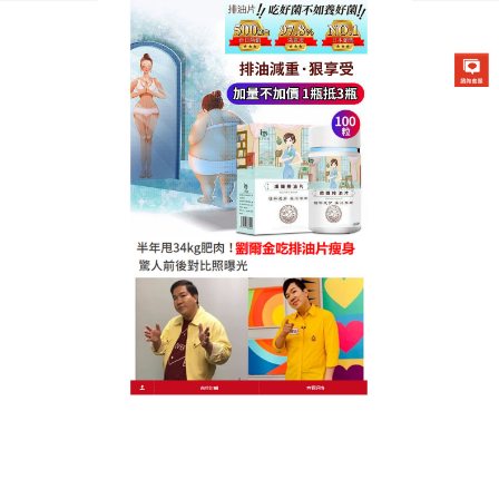
德國卡油纖纖燃脂排油片專賣店
月份:
2024 年 6 月
減肥保健食品改變菌叢生態，
幫助排便更順暢
纖瘦的身材是很多人都渴望得到的，這樣的話，可以
讓自身更具有魅力，可生活中有很多的人因為長期吃
油膩的食物，導致身材變得比較臃腫，
減肥保健食品