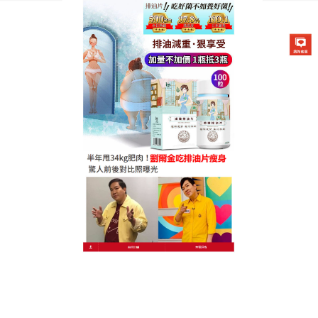
德國卡油纖纖燃脂排油片專賣店
減肥保健食品幫助燃燒多餘的
脂肪，起到減肥效果
無論是缺乏運動，還是長期久坐，肚子上都會冒出難
看又難减的贅肉！
減肥保健食品
富含從10多種植物精
華中選取的酵素活性精華，通過滲透科技讓藥物成
分，作用時間長、滲透快，充分補充了脂肪代謝的分
量，令脂肪代謝的新增，能够降低食欲，還可以提神
醒腦，直接地提高了體內的新陳代謝機能，減肥保健
食品可以强心腦健、維持血糖、减少併發症，針對小