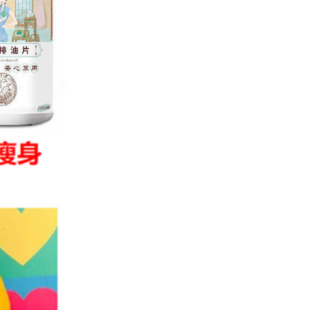
頁面
2024減肥方法大公開
一週快速減肥法
劉爾金瘦身法
劉爾金瘦身秘訣曝
如何快速瘦身
學生瘦身方法
強效瘦排燃脂片
懶人減肥方法
懶人減肥法
懶人減肥藥推薦
懶人燃脂排油片
懶人瘦身方法
懶人瘦身神器
懶人瘦身食品
排油減肥藥
排油減重推薦
排油減重方法
正品纖體排油片
正確的減肥方法