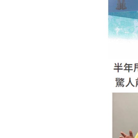
天然果蔬發酵工藝
作
admin
級便捷，無需複雜
者
發
2026 年 3 月 11 日
中的活性成分能快
佈
分
正品纖體排油片
脂肪燃燒，短期內
日
類
調整代謝節奏，養
期:
同時輕鬆瘦身，擁
文
上一篇文章
章
吞服一粒懶人燃脂排油片，脂
上
一
導
篇
覽
文
下一篇文章