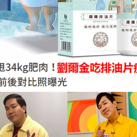
，無化學添加劑，安全無副作用，長期服用也無依賴性，使用超
操作，隨身攜帶，飯後服用即可，不影響正常生活與工作，酵素
速分解食物中的油脂與糖分，阻止脂肪堆積，同時促進體內囤積
即可感受到體重下降、腰圍收緊，正品纖體排油片長期服用更能
成易瘦體質，無需刻意忌口，無需艱苦訓練，讓你在享受美食的
有迷人曲線。
肪悄悄燃燒不費力