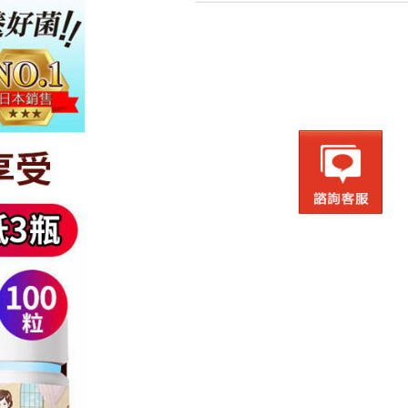
底全面的瘦身效果，瘦身保健品對希望保持迷人性感身材的女性是
搜
搜
尋
尋
關
鍵
字: