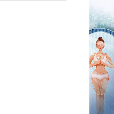
德國卡油纖纖燃脂排油片專賣
德國卡油纖纖燃脂排油片的活性成分來自於生薑萃取有減肥藥推
最理想的懶人瘦身方法，實現獨特非凡的至臻之美。
正品纖體排油片來襲
想要瘦身卻不願運