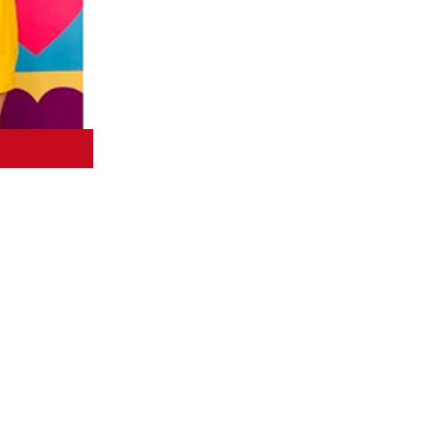
減肥保健食品
減肥保健食品dcard
減肥保健食品ptt
減肥健康食品排行
減肥藥
減肥輔助食品ptt
減肥食品推薦
減肥食品推薦ptt
燃脂片
瘦腿瘦肚子神器
瘦身保健品新品
瘦身保健食品
纖纖排油片劉爾金
纖纖排油片效果
纖纖排油片有效嗎
纖纖排油片評價
纖纖燃脂排油片
纖體排油片
纖體排油片怎麼吃
纖體排油片評價