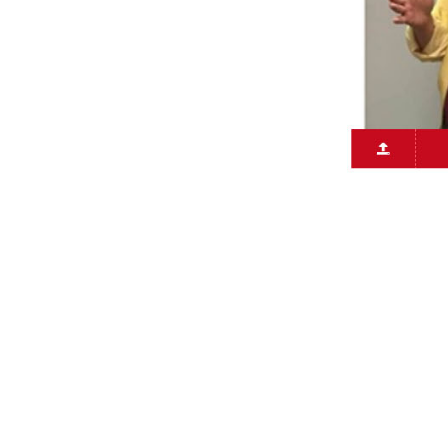
覽
文
下一篇文章
章:
正品纖體排油片來襲，懶人減
下
一
篇
文
章:
彙整
2026 年 7 月
2026 年 6 月
2026 年 5 月
2026 年 4 月
2026 年 3 月
2026 年 2 月
2026 年 1 月