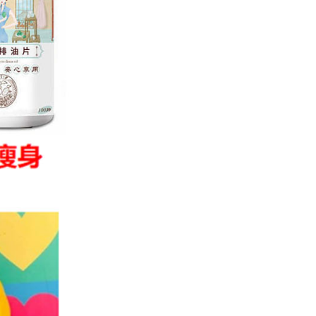
頁面
2024減肥方法大公開
即
一週快速減肥法
劉爾金瘦身法
劉爾金瘦身秘訣曝
如何快速瘦身
學生瘦身方法
強效瘦排燃脂片
懶人減肥方法
懶人減肥法
懶人減肥藥推薦
懶人燃脂排油片
懶人瘦身方法
懶人瘦身神器
懶人瘦身食品
排油減肥藥
排油減重推薦
排油減重方法
正品纖體排油片
正確的減肥方法