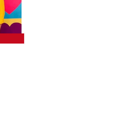
減肥保健食品
減肥保健食品dcard
減肥保健食品ptt
減肥健康食品排行
減肥藥
減肥輔助食品ptt
減肥食品推薦
減肥食品推薦ptt
燃脂片
瘦腿瘦肚子神器
瘦身保健品新品
瘦身保健食品
纖纖排油片劉爾金
纖纖排油片效果
纖纖排油片有效嗎
纖纖排油片評價
纖纖燃脂排油片
纖體排油片
纖體排油片怎麼吃
纖體排油片評價