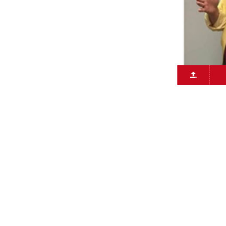
懶人燃脂排油片告別小腹贅肉
下
一
篇
文
章:
彙整
2026 年 8 月
2026 年 7 月
2026 年 6 月
2026 年 5 月
2026 年 4 月
2026 年 3 月
2026 年 2 月
2026 年 1 月
2025 年 12 月
2025 年 11 月