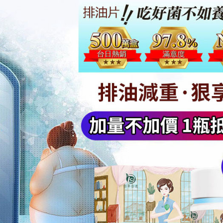
店
薦，排毒通便、强力減肥、調理塑形配方强力分解人體內多餘的脂肪，達到徹
孩的瘦身法寶，天然方便