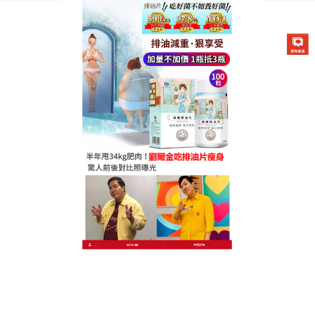
德國卡油纖纖燃脂排油片專賣店
懶人燃脂排油片能加速脂肪消
耗，開啟纖瘦之旅
在注重健康與美的現代社會，誰不希望擁有令人矚目
的完美身材？但多餘的脂肪總是讓人煩惱，
懶人燃脂
排油片
就是改變這一局面的神奇存在，它以珍貴的黑
木耳提取物和維生素D為主要成分，黑木耳提取物可
吸附腸道毒素，維生素D能調節脂肪代謝，使用懶人
燃脂排油片方法簡單，堅持使用，你會發現身體的脂
肪逐漸減少，消化也更加順暢，它不僅能淨化腸道，