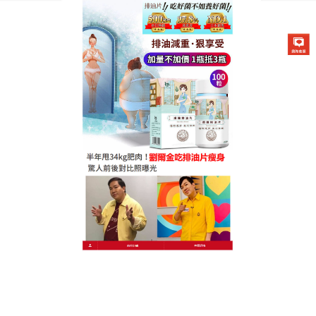
德國卡油纖纖燃脂排油片專賣店
懶人燃脂排油片增強新陳代謝
能力，輕鬆一喝瘦不停
還在糾結如何減肥嗎？身上沉甸甸的脂肪不僅破壞美
感，更影響身體機能，
懶人燃脂排油片
為你打造理想
身材！它由泰國特有的多種天然草本植物製成，成分
純天然，讓你無後顧之憂，使用簡單得很，每天按劑
量直接飲用就行，效果更是立竿見影，如同體內的脂
肪剋星，能迅速分解多餘油脂，使脂肪快速代謝，它
還能深入腸道，將長期囤積的毒素一掃而空，長期飲