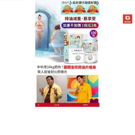
德國卡油纖纖燃脂排油片專賣店
懶人燃脂排油片使你在夜間期
間，也能維持體內的燃燒力
長時間工作消耗能量，還沒到飯點肚子就開始咕咕
叫，這時，人們就會把手伸向了零食，吃什麼零食能
够健康又减肥？
懶人燃脂排油片
主成分含有7種高營養
的麴酵素，配合前車草、樹蘆薈精華等膳食纖維，以
及珍貴的褐藻醣膠，可以刺激腸胃蠕動，有效促進體
內代謝，重整腸道問題，讓你天天排便順暢，打造成
易瘦的好體質。除此之外，懶人燃脂排油片還配合膠