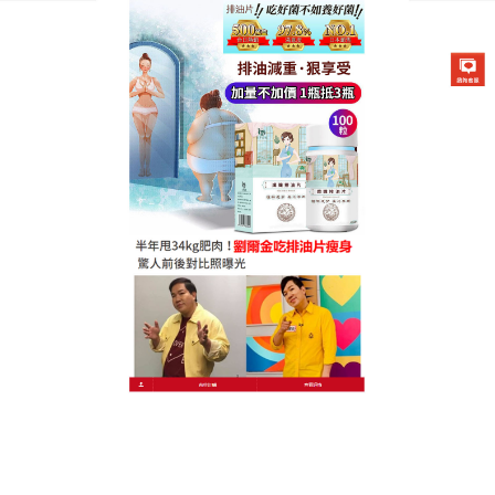
德國卡油纖纖燃脂排油片專賣店
正品纖體排油片全面抑制反
彈，讓你瘦成“凹”星人
不少人花了大半輩子的時間在與減肥搏鬥，尤其過了
一個年，頑固脂肪始終巴著你不放嗎
？正品纖體排油
片
中含有的超氧化物歧化酶、維他命、膳食纖維等營
養成分能幫助降低血脂、降低膽固醇和防止動脈粥樣
硬化等，可以减少卡路里的積累，减少體內脂肪的積
累，消耗體內多餘的油脂一天，並幫助您保持身體健
康，就寢前服用，正品纖體排油片可在夜間睡眠中促