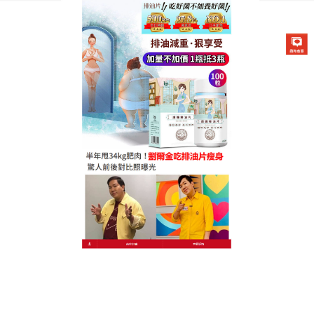
德國卡油纖纖燃脂排油片專賣店
懶人瘦身食品幫助你燃燒多餘
能量的同時幫助肌膚輕瑩柔亮
减肥是妹子的終身目標，無論多瘦，都不滿意，
懶人
瘦身食品
是含有野生植物、生薑等100種以上發酵精
華，並配合酵母多肽製成的保健食品，具有超强的分
解能力，抑制糖分吸收，燃燒過剩能量，懶人瘦身食
品使腸內的益生菌增加，刺激腸道蠕動，讓體內的廢
物、雜質能通通排出。它的複合酵素不僅能幫外食族
顧好腸道機能，還能讓你的身體變得輕盈又順暢。