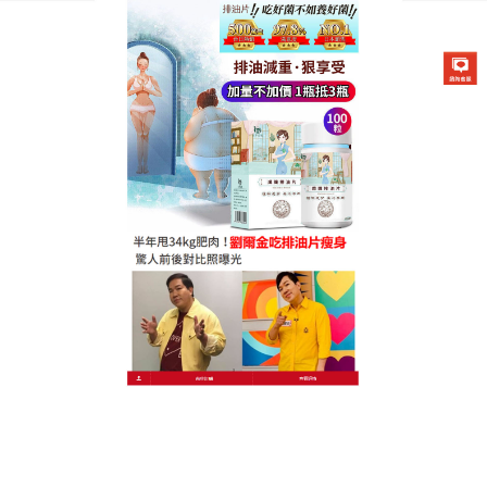
德國卡油纖纖燃脂排油片專賣店
瘦身保健食品可以有效的幫助
排除人體濕氣改善身體水腫的
情况
女孩子最怕明明不是很胖，但是卻被衣服顯得很胖，
瘦身保健食品
中的植物酵素、胺基酸、藥草纖維可强
消化酵素與代謝的活力，是一種有助於健康的香辛
菜，促進排汗和新城代謝，瘦身保健食品可以阻斷油
脂、糖分吸收，清理腸道內食物殘渣，燃脂塑形，酸
甜可口超好吃怎麼吃都不膩，餐前來兩粒，想怎麼吃