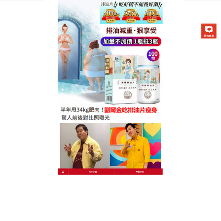
德國卡油纖纖燃脂排油片專賣店
瘦腿瘦肚子神器能在休息睡眠
促進脂肪燃燒，維持輕盈體態
减肥失敗最大的原因就是食欲，病從口入，肥胖也是
一種病態特徵，
瘦腿瘦肚子神器
添加了酪酸菌的好聰
敏S，有消化、排便順暢、私密保養、維持消化道優勢
好菌等功效，能專門促進內臟脂肪燃燒，從而使它快
速代謝分解，讓你跟腰腹上的贅肉說拜拜，促進腸道
健康並將體內多餘的宿便排出，解决便秘問題。另
外，瘦腿瘦肚子神器還能提高基礎代謝率改善易胖體