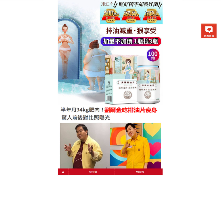
德國卡油纖纖燃脂排油片專賣店
懶人燃脂排油片促使身體自然
燃燒脂肪來獲取能量，達到減
肥的結果
大家總說秋冬會讓人食慾大開，但其實這時候更是減
肥的好時機！
懶人燃脂排油片
採用特殊科技處理膳食
纖維可促進腸道蠕動，清盈好順暢，維持窈窕年輕好
狀態，是安全有效而沒有任何副作用的一種减肥方
法，懶人燃脂排油片調節人體新陳代謝、恢復體內平
衡，同時排出體內垃圾和血液裏的毒素，恢復健康狀