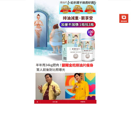
德國卡油纖纖燃脂排油片專賣店
正品纖體排油片排解毒素，幫
助减肥清腸養顏
想要擁有緊實的身材曲線嗎？
正品纖體排油片
可以幫
助提升新陳代謝的速率，讓全身的血液迴圈加快，不
只能新增能量的消耗，也可以提升運動的效果，不但
可以幫助腸胃蠕動促進代謝，還能降低膽固醇，成為
健身、减脂族群最佳的飲品選擇。
作
發
分
admin
2024 年 2 月 3 日
正品纖體排油片
者
佈
類