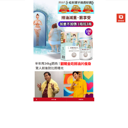
德國卡油纖纖燃脂排油片專賣店
正品纖體排油片抑制痘痘的產
生，改善膚質
腸道是人體消化系統的一個重要器官，大概有70%的
兔疫細胞生活在腸道之中，囙此，腸道對健康非常重
要”，
正品纖體排油片
可以抑制澱粉質轉化為糖分，令
食物的脂肪不易被分解，特別適合愛吃油炸食品、經
常外食和運動量少的人。
作
發
分
admin
2023 年 12 月 11 日
正品纖體排油片
者
佈
類