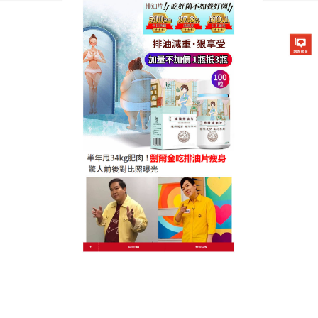
德國卡油纖纖燃脂排油片專賣店
減肥保健食品減掉臃腫身材，
恢復健康自信
減肥是很多人在生活中都需要做的工作，因為超標的
體重會給身體帶來很多的負擔，也會給形象帶來比較
大的影響，
減肥保健食品
特別添加人氣減肥神奇植
物，多種降內臟脂肪水果，添加酵母和益生菌，加快
新陳代謝瘦身效果明顯，可以快速减掉腰腹部及身體
其他部位的贅肉，塑造美麗的你，當你瘦下來的時
候，才知道世界有多溫柔。