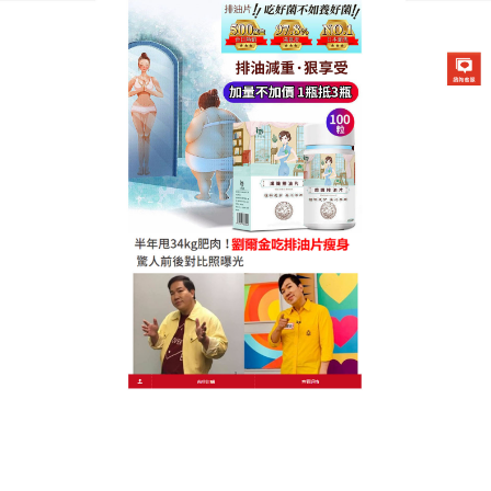
德國卡油纖纖燃脂排油片專賣店
懶人燃脂排油片可以幫助燃燒
堆積在細胞的脂肪酸，促進燃
脂
現在的女性有一種矛盾的想法就是既想要減肥但又不
願意運動，所以選擇服用一些減肥的藥物，
懶人燃脂
排油片
添加了獨家的味噌活酵素、6種營養榖物麴菌發
酵、多種益生菌(羅伊氏乳桿菌、雷特氏B菌、嗜酸乳
桿菌等)與膳食纖維，可以促進體內的脂肪加快速度燃
燒，同時加速脂肪代謝，控制新脂肪攝入，懶人燃脂