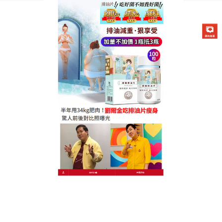
德國卡油纖纖燃脂排油片專賣店
正品纖體排油片調理腸道，改
善便祕型肥胖
很多人為便祕型肥胖困擾，每到飲食油膩後就會加
重，讓人苦不堪言，
正品纖體排油片
精選高純度芹
菜、奇異果、鳳梨酵素，搭配高活性益生菌、膳食纖
維，穿透力強，能深入腸道、調理腸道菌群平衡，促
進腸道蠕動、軟化糞便，快速排出體內宿便垃圾，改
善便祕困擾，同時分解體內多餘脂肪、抑制熱量吸
收，正品纖體排油片打造易瘦體質，避免便祕型肥胖