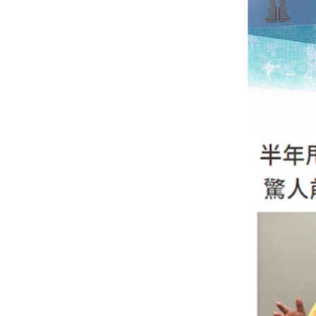
群，嘗試節食餓到
作
admin
影響健康，這款
懶
者
發
2026 年 2 月 10 日
核心，拒絕化學添
佈
分
懶人燃脂排油片
安心服用。效果顯
日
類
腿贅肉明顯減少，
期:
不反彈、不傷身，
文
上一篇文章
章
正品纖體排油片植萃深層燃脂
上
一
導
篇
覽
文
下一篇文章