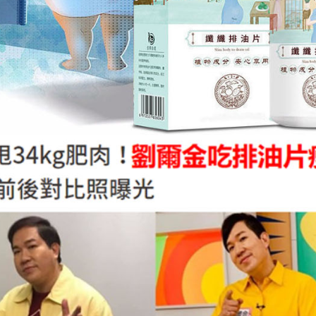
暈、運動累到廢，不僅效果甚微，還容易反彈，甚至傷害腸胃、
人燃脂排油片
专为各類減肥人群研發，以純天然果蔬發酵精華為
加、激素、防腐劑，溫和不刺激腸胃，敏感體質、產後媽媽也能
著可見，7天即可感受到腸道清爽，28天打造易瘦體質，腰腹、
體重稳步下降，懶人燃脂排油片堅持服用，苗條曲線輕鬆擁有，
讓你甩肉更輕鬆、塑形更省心。
，體態緊致有光澤