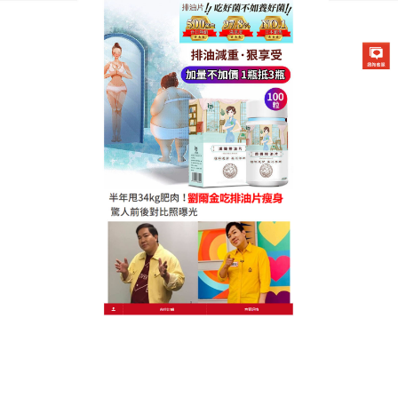
德國卡油纖纖燃脂排油片專賣店
健康減肥！懶人燃脂排油片養
生減脂
想減肥又想養生？
懶人燃脂排油片
堅持天然養生減脂
理念，核心成分葛花提取物不僅能幫助減肥，還能促
進代謝、改善體質，減肥養生兩不誤，成分天然無添
加，無激素、無化學減肥劑，經日本食品安全委員會
認可，長期服用安全無負擔，使用超方便，每日4粒口
服，無需節食、不用運動，搭配日常養生飲食即可，
男女適用，懶人燃脂排油片堅持1個月，腹部脂肪減