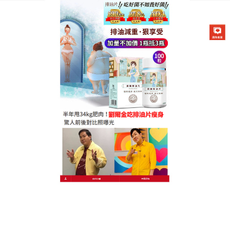
德國卡油纖纖燃脂排油片專賣店
懶人燃脂排油片辦公室必備，
對抗久坐腰臀贅肉
久坐族腰臀越來越寬？
懶人燃脂排油片
幫你辦公室享
瘦！含天然馬黛茶提取物與辣椒素，針對腰臀部位脂
肪進行分解，搭配纖維素加速代謝，辦公桌放一盒，
飯後來1片，無需起身運動，讓久坐產生的多餘熱量隨
時被消耗，輕鬆維持緊實腰臀線條！天然成分無副作
用，讓你每天醒來都有新驚喜！天然植萃力量！懶人
燃脂排油片讓瘦身更安心。