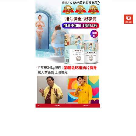
德國卡油纖纖燃脂排油片專賣店
正品纖體排油片自信體態塑
造，天然輕體讓美由內而生
真正的美麗源於自信，而苗條體態是自信的重要來
源，
正品纖體排油片
以天然成分為你鋪就自信之路，
洋車前子殼溫和排濁，維生素C活力燃脂，讓你在不知
不覺中告別贅肉，重現苗條體態，當你穿回從前的衣
服，當鏡中的自己越發動人，那份由內而外的愉悅與
自信，正品纖體排油片將成為你面對生活的最佳武
器，時刻閃耀獨特光芒，