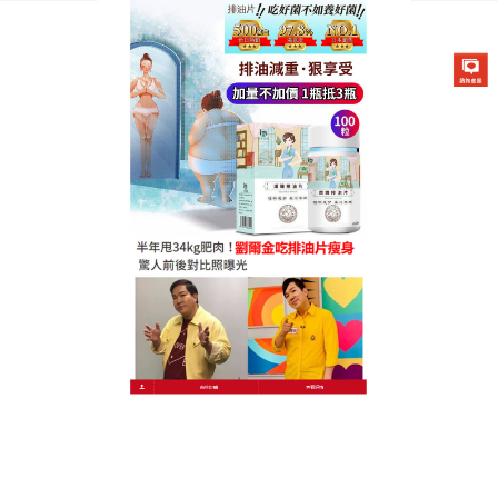
德國卡油纖纖燃脂排油片專賣店
分類:
排油減肥藥
排油減肥藥真的是减肥不可缺
少的好幫手，讓瘦身變得更簡
單
不想再為瘦身發愁？這款
排油減肥藥
幫你解決難題！
選用當季新鮮蔬果發酵，萃取高濃度活性酵素，搭配